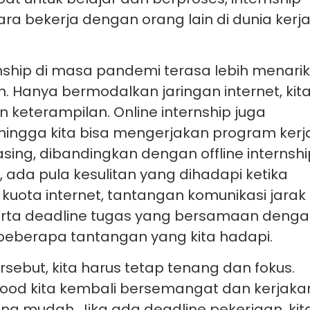
 bekerja dengan orang lain di dunia kerj
nship di masa pandemi terasa lebih menari
h. Hanya bermodalkan jaringan internet, kit
n keterampilan. Online internship juga
sehingga kita bisa mengerjakan program kerj
ing, dibandingkan dengan offline internshi
, ada pula kesulitan yang dihadapi ketika
kuota internet, tantangan komunikasi jarak
serta deadline tugas yang bersamaan deng
 beberapa tantangan yang kita hadapi.
rsebut, kita harus tetap tenang dan fokus.
ood kita kembali bersemangat dan kerjaka
g mudah. Jika ada deadline pekerjaan, kit