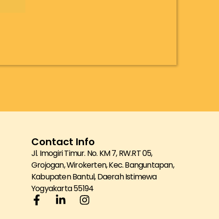
N
RI
Contact Info
Jl. Imogiri Timur. No. KM 7, RW.RT 05,
Grojogan, Wirokerten, Kec. Banguntapan,
Kabupaten Bantul, Daerah Istimewa
Yogyakarta 55194