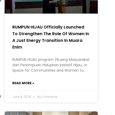
RUMPUN HIJAU Officially Launched
To Strengthen The Role Of Women In
A Just Energy Transition In Muara
Enim
RUMPUN HIJAU program (Ruang Masyarakat
dan Perempuan Hidupkan Inisiatif Hijau, or
Space for Communities and Women to
Bring Green Initiatives to Life) in Muara
a
Enim Regency, South Sumatra.
READ MORE »
n
June 8, 2026
No Comments