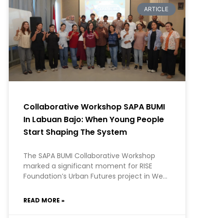
ARTICLE
Collaborative Workshop SAPA BUMI
In Labuan Bajo: When Young People
Start Shaping The System
The SAPA BUMI Collaborative Workshop
marked a significant moment for RISE
Foundation’s Urban Futures project in West
Manggarai. At RISE, we hold a firm belief:
the most meaningful development comes
READ MORE »
from within communities themselves.
SAPA BUMI, initiated by the Kopaja