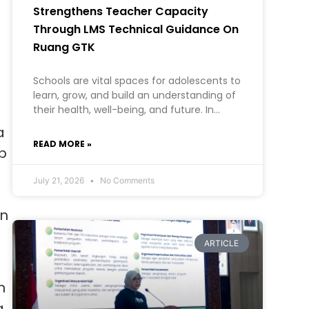
Strengthens Teacher Capacity
a
Through LMS Technical Guidance On
Ruang GTK
k
Schools are vital spaces for adolescents to
a
learn, grow, and build an understanding of
their health, well-being, and future. In
creating a safe learning environment
a
READ MORE »
p
July 21, 2026
No Comments
an
ARTICLE
n
a