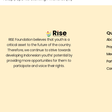
Qu
RISE Foundation believes that youth is a
Abo
critical asset to the future of the country.
Pr
Therefore, we continue to strive towards
Me
developing Indonesian youths’ potential by
providing more opportunities for them to
Par
participate and voice their rights.
Con