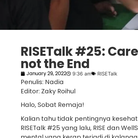
RISETalk #25: Care 
not the End
January 29, 2022
9:36 am
RISETalk
Penulis: Nadia
Editor: Zaky Roihul
Halo, Sobat Remaja!
Kalian tahu tidak pentingnya kesehat
RISETalk #25 yang lalu, RISE dan W
mental yang kerap terjadi di kalan