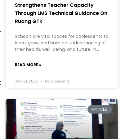
Strengthens Teacher Capacity
Through LMS Technical Guidance On
Ruang GTK
-
Schools are vital spaces for adolescents to
learn, grow, and build an understanding of
their health, well-being, and future. In
creating a safe learning environment
READ MORE »
t
July 21, 2026
No Comments
ARTICLE