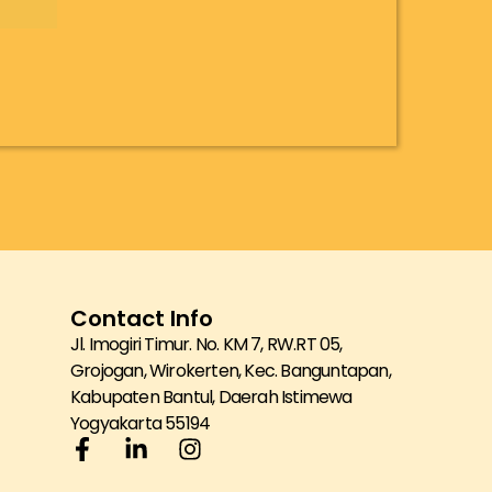
N
RI
Contact Info
Jl. Imogiri Timur. No. KM 7, RW.RT 05,
Grojogan, Wirokerten, Kec. Banguntapan,
Kabupaten Bantul, Daerah Istimewa
Yogyakarta 55194