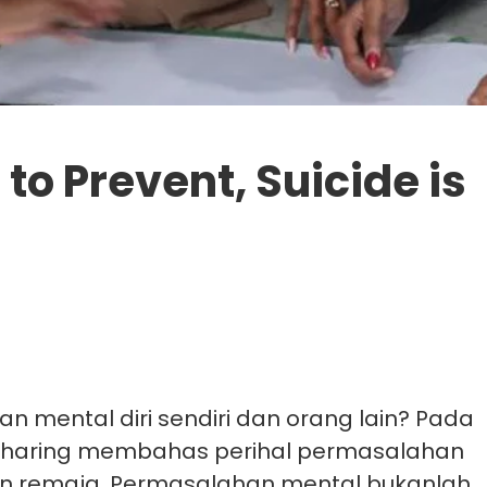
to Prevent, Suicide is
an mental diri sendiri dan orang lain? Pada
ellSharing membahas perihal permasalahan
gan remaja. Permasalahan mental
bukanlah