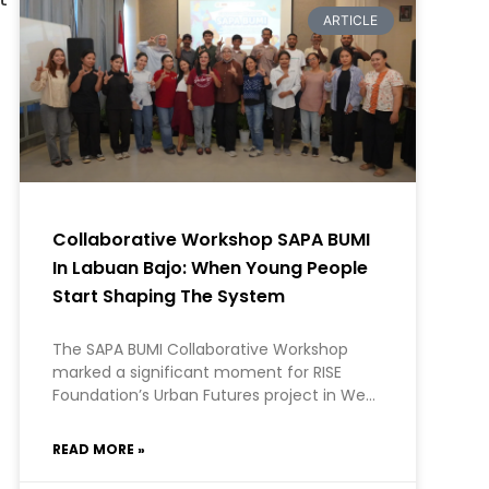
ARTICLE
Collaborative Workshop SAPA BUMI
In Labuan Bajo: When Young People
Start Shaping The System
The SAPA BUMI Collaborative Workshop
marked a significant moment for RISE
Foundation’s Urban Futures project in West
Manggarai. At RISE, we hold a firm belief:
the most meaningful development comes
READ MORE »
from within communities themselves.
SAPA BUMI, initiated by the Kopaja