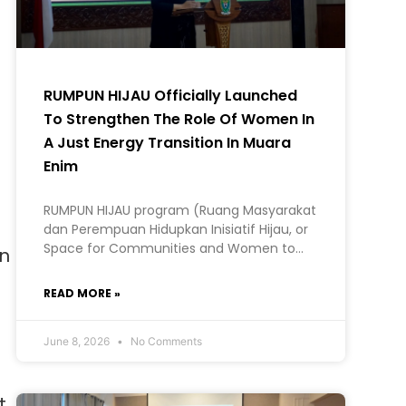
RUMPUN HIJAU Officially Launched
To Strengthen The Role Of Women In
A Just Energy Transition In Muara
Enim
RUMPUN HIJAU program (Ruang Masyarakat
dan Perempuan Hidupkan Inisiatif Hijau, or
Space for Communities and Women to
an
Bring Green Initiatives to Life) in Muara
Enim Regency, South Sumatra.
READ MORE »
June 8, 2026
No Comments
t