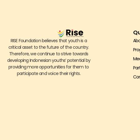
Qu
RISE Foundation believes that youth is a
Abo
critical asset to the future of the country.
Pr
Therefore, we continue to strive towards
Me
developing Indonesian youths’ potential by
providing more opportunities for them to
Par
participate and voice their rights.
Con