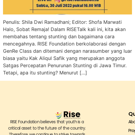
Penulis: Shila Dwi Ramadhani; Editor: Shofa Marwati
Halo, Sobat Remaja! Dalam RISETalk kali ini, kita akan
membahas tentang stunting dan bagaimana cara
mencegahnya. RISE Foundation berkolaborasi dengan
GenRe Class dan ditemani dengan narasumber yang luar
biasa yaitu Kak Aliqul Safik yang merupakan anggota
Satgas Percepatan Penurunan Stunting di Jawa Timur.
Tetapi, apa itu stunting? Menurut […]
Qu
RISE Foundation believes that youth is a
Abo
critical asset to the future of the country.
Pr
Therefore, we continue to strive towards