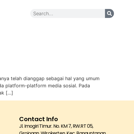
Contact Us
asanya telah dianggap sebagai hal yang umum
a platform-platform media sosial. Pada
ak […]
Contact Info
Jl. Imogiri Timur. No. KM 7, RW.RT 05,
Grojogan, Wirokerten, Kec. Banguntapan,