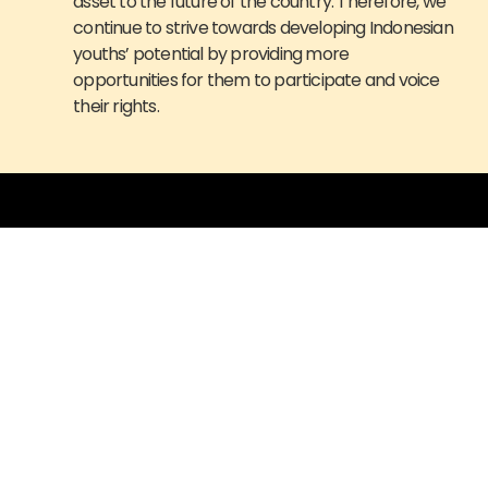
asset to the future of the country. Therefore, we
continue to strive towards developing Indonesian
youths’ potential by providing more
opportunities for them to participate and voice
their rights.