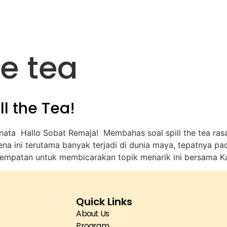
About Us
Media
Partnership
he tea
ll the Tea!
 Dinata Hallo Sobat Remaja! Membahas soal spill the tea r
 ini terutama banyak terjadi di dunia maya, tepatnya pad
sempatan untuk membicarakan topik menarik ini bersama K
Quick Links
About Us
Program