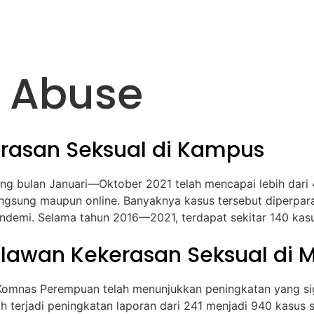
About Us
Media
Partnership
l Abuse
erasan Seksual di Kampus
jang bulan Januari—Oktober 2021 telah mencapai lebih da
 langsung maupun online. Banyaknya kasus tersebut diperp
pandemi. Selama tahun 2016—2021, terdapat sekitar 140 kas
elawan Kekerasan Seksual di M
 Komnas Perempuan telah menunjukkan peningkatan yang si
lah terjadi peningkatan laporan dari 241 menjadi 940 kas