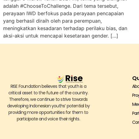
adalah #ChooseToChallenge. Dari tema tersebut,
perayaan IWD berfokus pada perayaan pencapaian
yang berhasil diraih oleh para perempuan,
meningkatkan kesadaran terhadap perilaku bias, dan
aksi-aksi untuk mencapai kesetaraan gender. […]
Qu
RISE Foundation believes that youth is a
Abo
critical asset to the future of the country.
Pr
Therefore, we continue to strive towards
Me
developing Indonesian youths’ potential by
providing more opportunities for them to
Par
participate and voice their rights.
Con