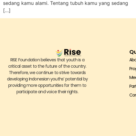
sedang kamu alami. Tentang tubuh kamu yang sedang
[…]
Qu
RISE Foundation believes that youth is a
Abo
critical asset to the future of the country.
Pr
Therefore, we continue to strive towards
Me
developing Indonesian youths’ potential by
providing more opportunities for them to
Par
participate and voice their rights.
Con